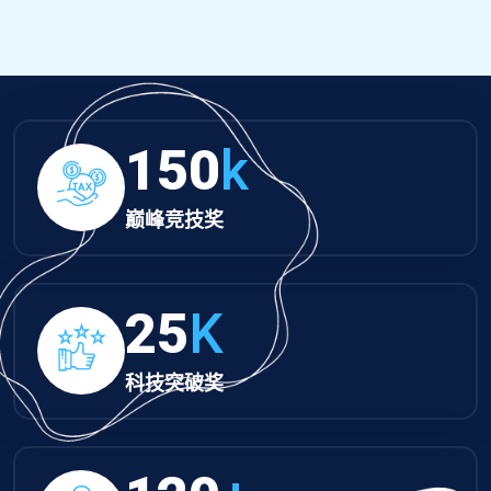
150
k
巅峰竞技奖
25
K
科技突破奖