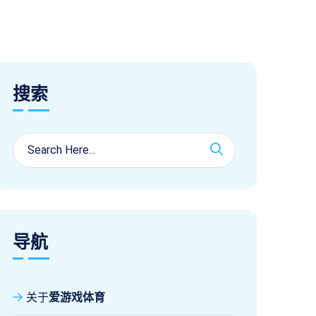
搜索
导航
关于
爱游戏体育