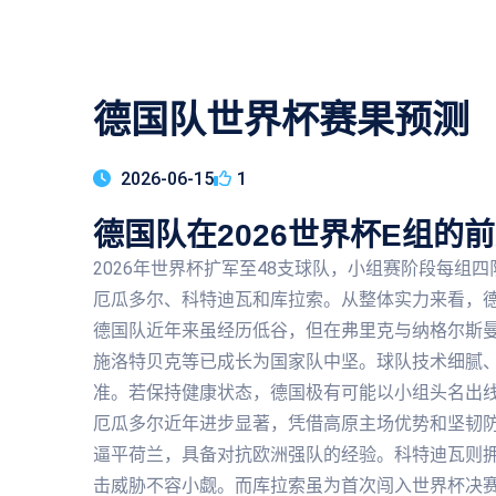
德国队世界杯赛果预测
2026-06-15
1
德国队在2026世界杯E组的
2026年世界杯扩军至48支球队，小组赛阶段每组
厄瓜多尔、科特迪瓦和库拉索。从整体实力来看，
德国队近年来虽经历低谷，但在弗里克与纳格尔斯
施洛特贝克等已成长为国家队中坚。球队技术细腻
准。若保持健康状态，德国极有可能以小组头名出
厄瓜多尔近年进步显著，凭借高原主场优势和坚韧防
逼平荷兰，具备对抗欧洲强队的经验。科特迪瓦则拥
击威胁不容小觑。而库拉索虽为首次闯入世界杯决赛