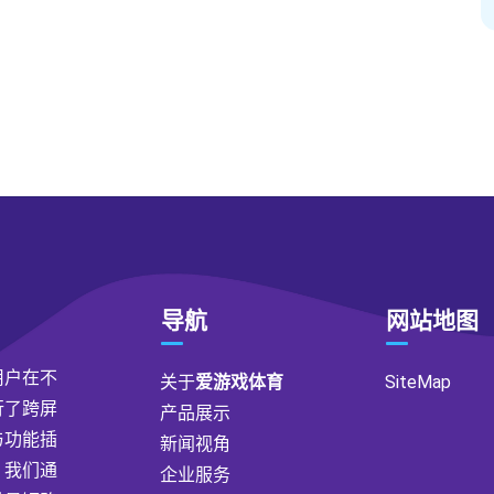
导航
网站地图
用户在不
关于
爱游戏体育
SiteMap
行了跨屏
产品展示
与功能插
新闻视角
。我们通
企业服务