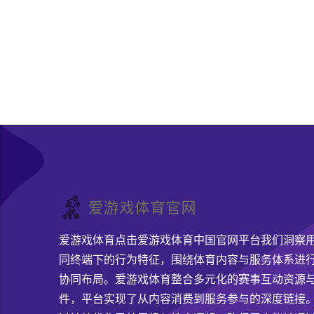
爱游戏体育点击爱游戏体育中国官网平台我们洞察
同终端下的行为特征，围绕体育内容与服务体系进
协同布局。爱游戏体育整合多元化的赛事互动资源
件，平台实现了从内容消费到服务参与的深度链接