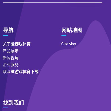
导航
网站地图
关于
爱游戏体育
SiteMap
产品展示
新闻视角
企业服务
联系
爱游戏体育下载
找到我们