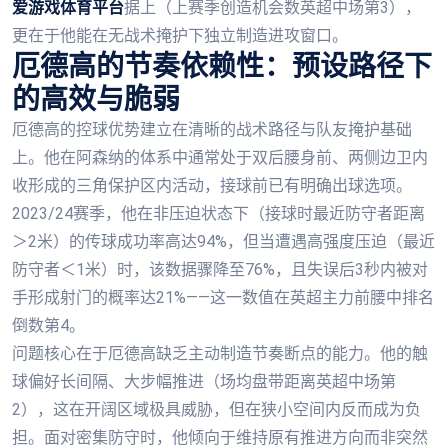
爱游戏体育平台
据上（上赛季创造机会数英超中场第3），
更在于他能在无战术掩护下独立制造进攻窗口。
厄德高的节奏依赖性：预设路径下
的高效与脆弱
厄德高的控球优势建立在清晰的战术路径与队友掩护基础
上。他在阿森纳的体系中通常处于双后腰身前、两侧边卫内
收形成的三角保护区内活动，接球前已有明确出球选项。
2023/24赛季，他在非压迫状态下（接球时最近防守者距离
＞2米）的传球成功率高达94%，但当遭遇高强度压迫（最近
防守者＜1米）时，该数据骤降至76%，且失误后3秒内被对
手形成射门的概率达21%——这一数值在英超主力前腰中排名
倒数第4。
问题核心在于厄德高缺乏主动制造节奏断点的能力。他的触
球偏好长间隔、大步幅推进（场均盘带距离英超中场第
2），这在开阔区域极具威胁，但在狭小空间内反而成为负
担。面对密集防守时，他倾向于维持原有推进方向而非突然