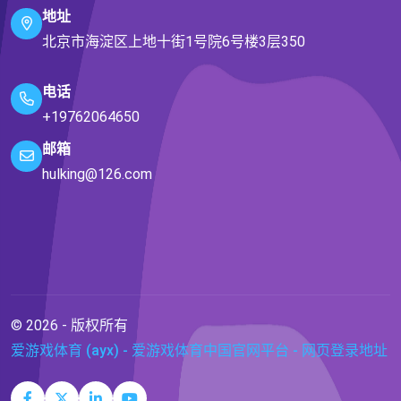
地址
北京市海淀区上地十街1号院6号楼3层350
电话
+19762064650
邮箱
hulking@126.com
© 2026 - 版权所有
爱游戏体育 (ayx) - 爱游戏体育中国官网平台 - 网页登录地址