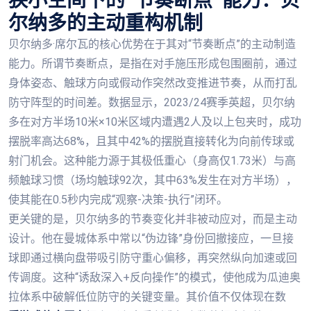
狭小空间下的“节奏断点”能力：贝
尔纳多的主动重构机制
贝尔纳多·席尔瓦的核心优势在于其对“节奏断点”的主动制造
能力。所谓节奏断点，是指在对手施压形成包围圈前，通过
身体姿态、触球方向或假动作突然改变推进节奏，从而打乱
防守阵型的时间差。数据显示，2023/24赛季英超，贝尔纳
多在对方半场10米×10米区域内遭遇2人及以上包夹时，成功
摆脱率高达68%，且其中42%的摆脱直接转化为向前传球或
射门机会。这种能力源于其极低重心（身高仅1.73米）与高
频触球习惯（场均触球92次，其中63%发生在对方半场），
使其能在0.5秒内完成“观察-决策-执行”闭环。
更关键的是，贝尔纳多的节奏变化并非被动应对，而是主动
设计。他在曼城体系中常以“伪边锋”身份回撤接应，一旦接
球即通过横向盘带吸引防守重心偏移，再突然纵向加速或回
传调度。这种“诱敌深入+反向操作”的模式，使他成为瓜迪奥
拉体系中破解低位防守的关键变量。其价值不仅体现在数