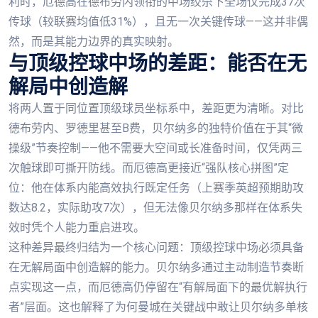
利时，厄德高在德布劳内领衔的中场绞杀下全场仅完成37次
传球（较联赛均值低31%），且无一次关键传球——这并非偶
然，而是其能力边界的真实映射。
与顶级控球中场的差距：能否在无
解局中创造解
将两人置于同位置顶级球员坐标系中，差距更为清晰。对比
德布劳内、罗德里甚至B费，贝尔纳多的独特价值在于其“微
操级”节奏控制——他不需要大空间或长准备时间，仅凭两三
次触球即可撕开防线。而厄德高更接近“强队核心拼图”定
位：他在体系内能高效执行既定任务（上赛季英超预期助攻
数达8.2，实际助攻7次），但无法像贝尔纳多那样在体系失
效时凭个人能力重启进攻。
这种差异最终归结为一个核心问题：顶级控球中场必须具备
在无解局面中创造解的能力。贝尔纳多通过主动制造节奏断
点实现这一点，而厄德高仍停留在“有解局面下的最优解执行
者”层面。这也解释了为何曼城在关键战中敢让贝尔纳多单核