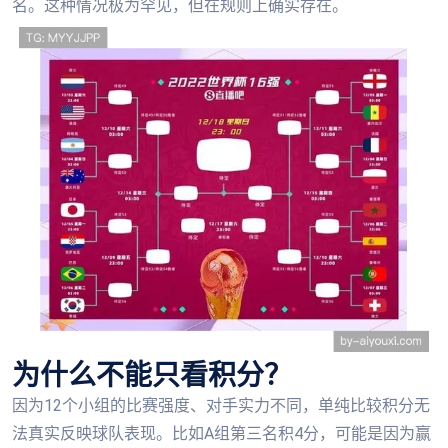
名。这种情况极为罕见，但在规则上确实存在。
为什么不能只看积分？
因为12个小组的比赛强度、对手实力不同，单纯比较积分无
法真实反映球队表现。比如A组第三名积4分，可能是因为赢