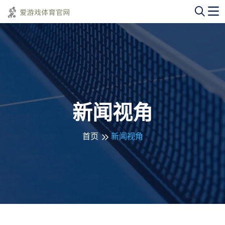
新闻视角
首页
新闻视角