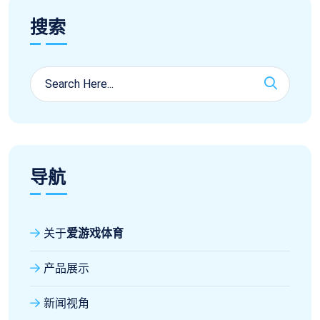
搜索
导航
关于
爱游戏体育
产品展示
新闻视角