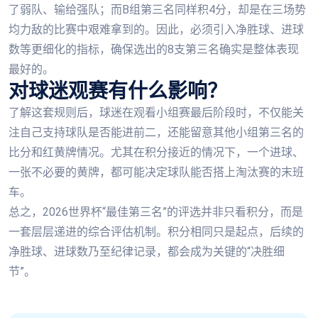
了弱队、输给强队；而B组第三名同样积4分，却是在三场势
均力敌的比赛中艰难拿到的。因此，必须引入净胜球、进球
数等更细化的指标，确保选出的8支第三名确实是整体表现
最好的。
对球迷观赛有什么影响？
了解这套规则后，球迷在观看小组赛最后阶段时，不仅能关
注自己支持球队是否能进前二，还能留意其他小组第三名的
比分和红黄牌情况。尤其在积分接近的情况下，一个进球、
一张不必要的黄牌，都可能决定球队能否搭上淘汰赛的末班
车。
总之，2026世界杯“最佳第三名”的评选并非只看积分，而是
一套层层递进的综合评估机制。积分相同只是起点，后续的
净胜球、进球数乃至纪律记录，都会成为关键的“决胜细
节”。