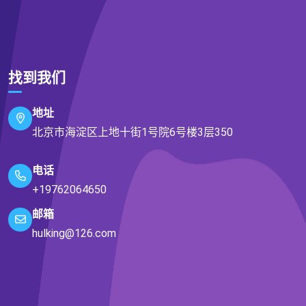
找到我们
地址
北京市海淀区上地十街1号院6号楼3层350
电话
+19762064650
邮箱
hulking@126.com