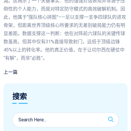
减。这揭示了一个关键事实：他的强强对话表现并非源于压
倒性的个人能力，而是对特定防守模式的高效破解机制。因
此，他属于“强队核心拼图”——足以支撑一支争四球队的进攻
骨架，但距离世界顶级核心所要求的无差别破局能力仍有明
显差距。数据支撑这一判断：他在对阵前六球队的关键传球
数虽高，但其中仅有31%直接导致射门，远低于顶级边锋
45%以上的转化率。他的真正价值，在于让切尔西在硬仗中
“有解”，而非“必胜”。
上一篇
搜索