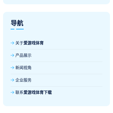
导航
关于
爱游戏体育
产品展示
新闻视角
企业服务
联系
爱游戏体育下载