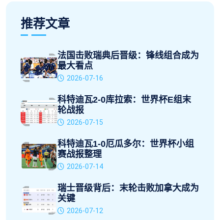
推荐文章
法国击败瑞典后晋级：锋线组合成为
最大看点
2026-07-16
科特迪瓦2-0库拉索：世界杯E组末
轮战报
2026-07-15
科特迪瓦1-0厄瓜多尔：世界杯小组
赛战报整理
2026-07-14
瑞士晋级背后：末轮击败加拿大成为
关键
2026-07-12