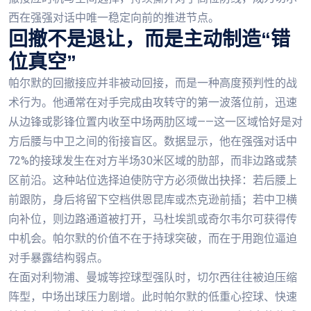
西在强强对话中唯一稳定向前的推进节点。
回撤不是退让，而是主动制造“错
位真空”
帕尔默的回撤接应并非被动回接，而是一种高度预判性的战
术行为。他通常在对手完成由攻转守的第一波落位前，迅速
从边锋或影锋位置内收至中场两肋区域——这一区域恰好是对
方后腰与中卫之间的衔接盲区。数据显示，他在强强对话中
72%的接球发生在对方半场30米区域的肋部，而非边路或禁
区前沿。这种站位选择迫使防守方必须做出抉择：若后腰上
前跟防，身后将留下空档供恩昆库或杰克逊前插；若中卫横
向补位，则边路通道被打开，马杜埃凯或奇尔韦尔可获得传
中机会。帕尔默的价值不在于持球突破，而在于用跑位逼迫
对手暴露结构弱点。
在面对利物浦、曼城等控球型强队时，切尔西往往被迫压缩
阵型，中场出球压力剧增。此时帕尔默的低重心控球、快速