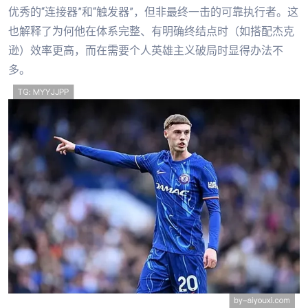
优秀的“连接器”和“触发器”，但非最终一击的可靠执行者。这
也解释了为何他在体系完整、有明确终结点时（如搭配杰克
逊）效率更高，而在需要个人英雄主义破局时显得办法不
多。