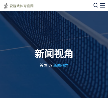
新闻视角
首页
新闻视角